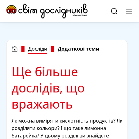
Skip to main content
Skip to footer
quick
search
Пошук
Ме
Досліди
Додаткові теми
Ще більше
дослідів, що
вражають
Як можна виміряти кислотність продуктів? Як
розділяти кольори? І що таке лимонна
батарейка? У цьому розділі ви знайдете