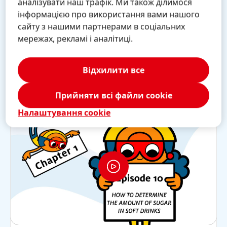
аналізувати наш трафік. Ми також ділимося
«Світ дослідників» – Вода як
інформацією про використання вами нашого
розчинник цукру та солі
сайту з нашими партнерами в соціальних
мережах, рекламі і аналітиці.
У цьому відео: вода – сильний розчинник!
(англійською мовою)
Відхилити все
1:48 min.
Прийняти всі файли сookie
Налаштування cookie