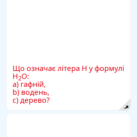
Що означає літера Н у формулі
Н
О:
2
а) гафній,
b) водень,
c) дерево?
Відповідь
Вода нейтральна – це не кислота і не луг.