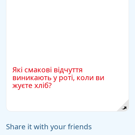
солодший смак. Слина містить ферменти, які
розщеплюють крохмаль із хлібного тіста на
окремі цукрові компоненти. Вони й дають
солодкий присмак.
Які смакові відчуття
виникають у роті, коли ви
жуєте хліб?
Share it with your friends