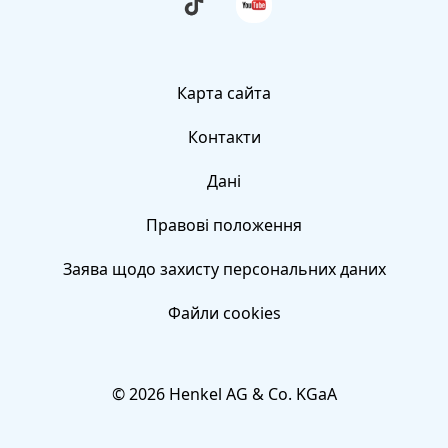
dir
uns
Дизайн
die
auf
neuesten
YouTube
TikTok-
Галерея
Videos
von
Карта сайта
Forscherwelt
Поширені запитання
an
Контакти
Контакти
Дані
Правові положення
Заява щодо захисту персональних даних
Файли сookies
© 2026 Henkel AG & Co. KGaA