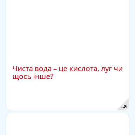
Чиста вода – це кислота, луг чи
щось інше?
Відповідь
Чим довше ви жуєте пластівці або хліб, тим