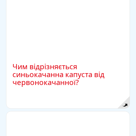
червонокачанна! Але у Баварії її часто
готують із содою, тоді як в інших місцях
червонокачанну капусту готують із кислими
яблуками. Страви мають різну кислотність і
тому різні за кольором.
Чим відрізняється
синьокачанна капуста від
червонокачанної?
Відповідь
Літера H означає водень.