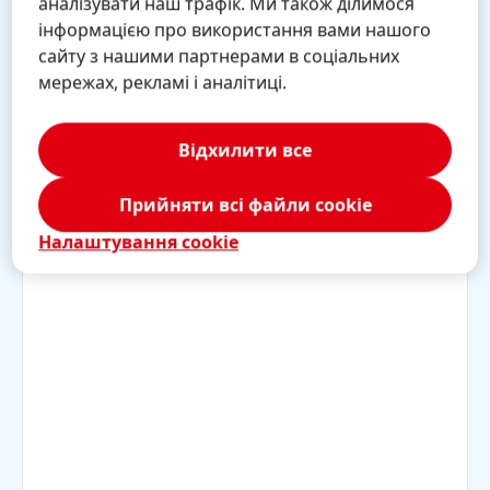
аналізувати наш трафік. Ми також ділимося
На 
інформацією про використання вами нашого
мол
сайту з нашими партнерами в соціальних
мережах, рекламі і аналітиці.
1 / 4
Відхилити все
Прийняти всі файли сookie
Налаштування cookie