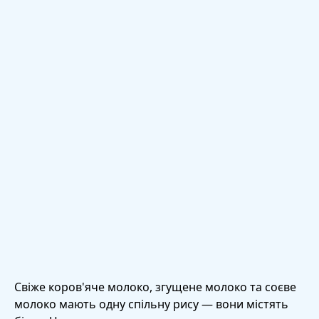
Свіже коров'яче молоко, згущене молоко та соєве
молоко мають одну спільну рису — вони містять