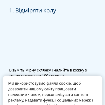
1. Відміряти колу
2.
Візьміть мірну склянку і налийте в кожну з
У к
трьох склянок по 100 мл коли.
лож
1. 
Ми використовуємо файли cookie, щоб
2. 
дозволити нашому сайту працювати
3. 
належним чином, персоналізувати контент і
жир
рекламу, надавати функції соціальних мереж і